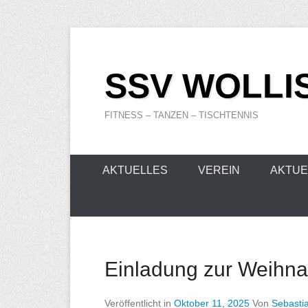
Zum
Inhalt
SSV WOLLIS
wechseln
FITNESS – TANZEN – TISCHTENNIS
Primäres
AKTUELLES
VEREIN
AKTUE
Menü
Einladung zur Weihna
Veröffentlicht in
Oktober 11, 2025
Von
Sebasti