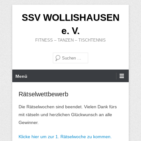
Zum
SSV WOLLISHAUSEN
Inhalt
wechseln
e. V.
FITNESS – TANZEN – TISCHTENNIS
Suche
Primäres
Menü
Menü
Rätselwettbewerb
Die Rätselwochen sind beendet. Vielen Dank fürs
mit rätseln und herzlichen Glückwunsch an alle
Gewinner.
Klicke hier um zur 1. Rätselwoche zu kommen.