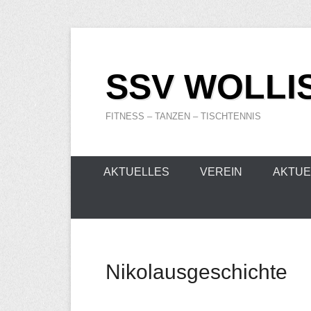
Zum
Inhalt
SSV WOLLIS
wechseln
FITNESS – TANZEN – TISCHTENNIS
Primäres
AKTUELLES
VEREIN
AKTUE
Menü
Nikolausgeschichte